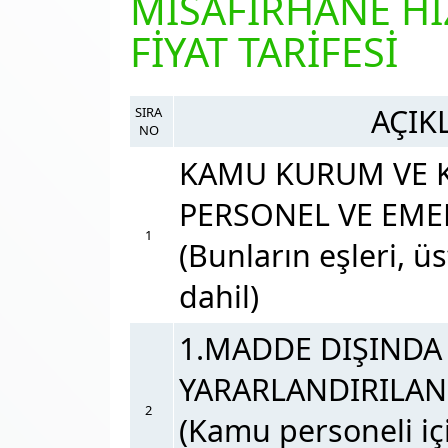
MİSAFİRHANE Hİ
FİYAT TARİFESİ
AÇIK
SIRA
NO
KAMU KURUM VE 
PERSONEL VE EMEK
1
(Bunların eşleri, üs
dahil)
1.MADDE DIŞINDA
YARARLANDIRILAN
2
(Kamu personeli iç