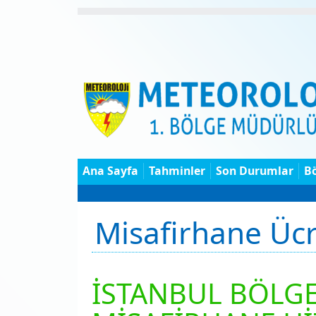
Ana Sayfa
Tahminler
Son Durumlar
B
Misafirhane Ücr
İSTANBUL BÖLGE